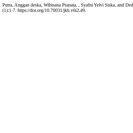
Putra, Anggan deska, Wibisana Pranata, , Syafni Yelvi Siska, and D
(1):1-7. https://doi.org/10.70031/jkb.v6i2.49.