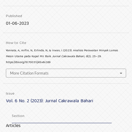
Published
01-06-2023
How to Cite
Yonnata, A., Arifin, N., Erlinda, N., & Irwan, I. (2023). Analisis Perawatan Minyak Lumas
Mesin Utama pada Kapal MV. Baik.
Jurnal Cakrawala Bahari
,
6
(2), 25–29.
https://doi.org/10.70031/jkb.v6i2.69
More Citation Formats
Issue
Vol. 6 No. 2 (2023): Jurnal Cakrawala Bahari
Section
Articles